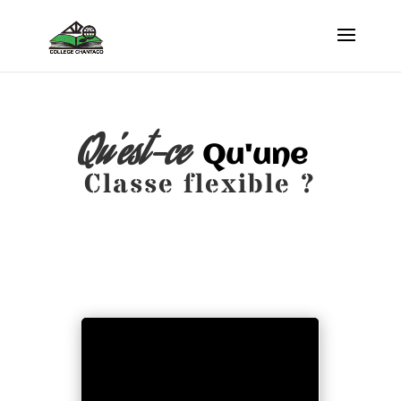
Qu'est-ce  
Qu'une  
Classe flexible ?