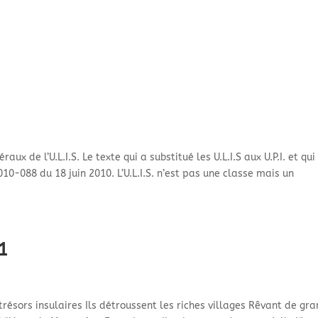
raux de l’U.L.I.S. Le texte qui a substitué les U.L.I.S aux U.P.I. et qui
10-088 du 18 juin 2010. L’U.L.I.S. n’est pas une classe mais un
1
trésors insulaires Ils détroussent les riches villages Rêvant de gr