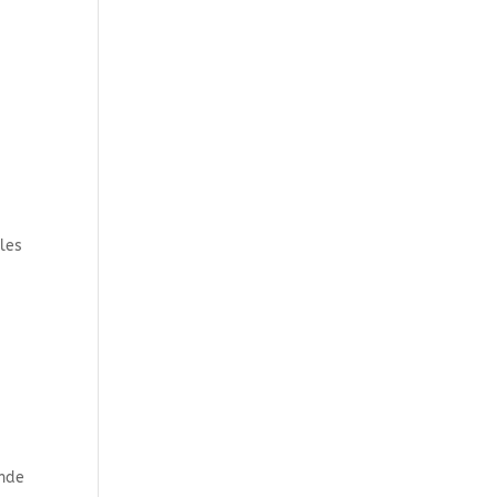
 les
ande